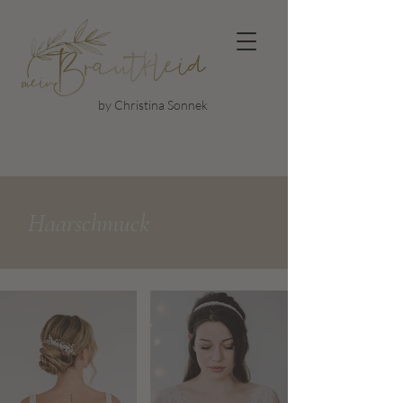
by Christina Sonnek
Haarschmuck