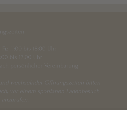
e Beziehungen zu unseren Herstellern und sehen, was wir möglich
enkbar.
ungszeiten
s Fr.: 11:00 bis 18:00 Uhr
0:00 bis 17:00 Uhr
ach persönlicher Vereinbarung
und wechselnder Öffnungszeiten bitten
uch, vor einem spontanen Ladenbesuch
 anzurufen.​
 So.: geschlossen