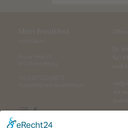
uns einfach an. Wir haben gut
im Abverkauf zu erhalten ist d
Mein Brautkleid
​Öffn
HEIDELBERG
Di. bi
Grüne Meile 23
Sa.: 1
69115 Heidelberg
und n
Tel.: 0157 323 000 72
Aufgr
Mail:
info@mein-brautkleid.de
wir e
zuerst
Mo. &