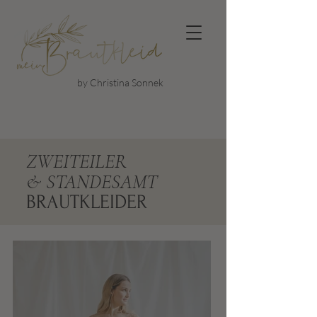
by Christina Sonnek
ZWEITEILER
& STANDESAMT
BRAUTKLEIDER