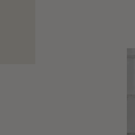
N
"Das Duell"
"Zwischen Tüll & Tränen"